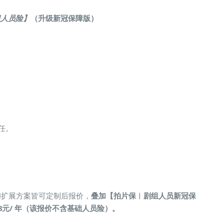
组人员险】
（升级新冠保障版）
任。
和扩展方案皆可定制后报价，
叠加【拍片保︱剧组人员新冠保
118元/ 年（该报价不含基础人员险）。