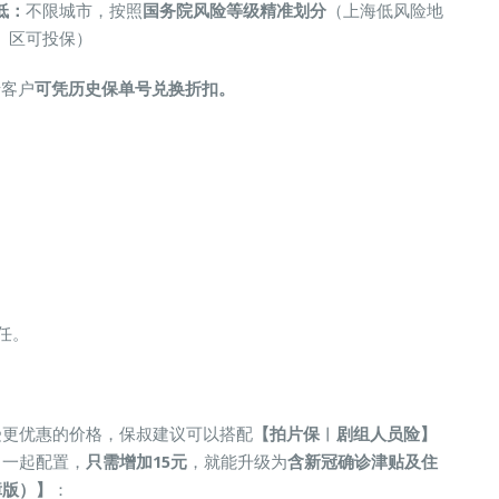
低：
不限城市，按照
国务院风险等级精准划分
（上海低风险地
区可投保）
老客户
可凭历史保单号兑换折扣。
任。
受更优惠的价格，保叔建议可以搭配
【拍片保︱剧组人员险】
）
一起配置，
只需增加15元
，就能升级为
含新冠确诊津贴及住
障版）】
：