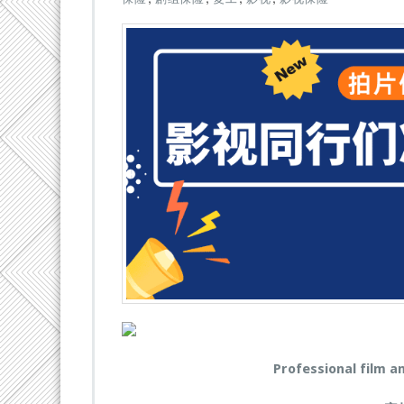
保
全
面
复
工】
影
视
同
行
们
你
们
准
备
好
开
机
了
吗？
Professional film a