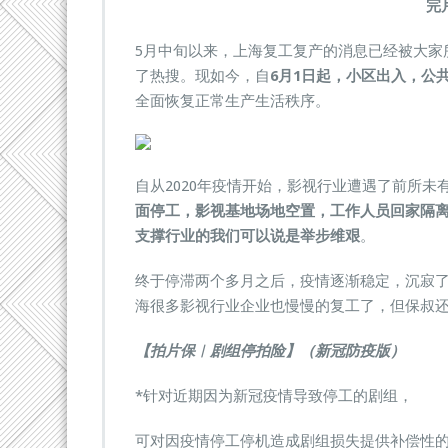
完
5月中旬以来，上海复工复产的消息已经被大家所
了热搜。现如今，自
6月1日起，小区出入，公
全面恢复正常生产生活秩序。
自从2020年疫情开始，影视行业遭遇了前所
面停工，影视基地场地空置，工作人员回家隔
支撑行业的我们可以说是举步维艰
。
终于停滞两个多月之后，疫情逐渐稳定，沉寂
海很多影视行业企业也慢慢的复工了，但保叔
【拍片保︱剧组停拍险】
（新冠防疫版）
*针对近期因为新冠疫情导致停工的剧组，
可对因疫情停工停机造成剧组损失提供补偿性