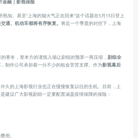
片金融｜影视保险
熟知。甚至“上海的烟火气正在回来”这个话题在5月15日登上
共交通、机动车都将有序恢复。
将近一个季度的封控下，上海
未有的寒冬，资本方的谨慎入场让剧组的预算一再压缩，
剧组全
离
，制作公司承担着一分不少的租金苦苦支撑。作为
影视幕后
了许久的上海影视行业也正在慢慢恢复以往的生机。目前，上
还是建议广大影视剧组一定要配置涵盖疫情保障的保险：
的费用。