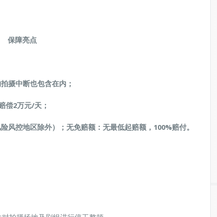
保障亮点
；
的拍摄中断
也包含在内；
赔偿2万元/天
；
风险风控地区除外）；
无免赔额：无最低起赔额，
100%赔付
。