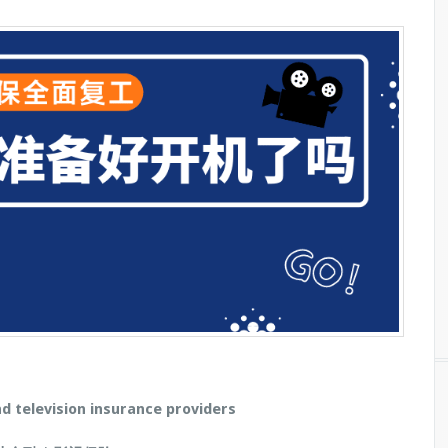
nd television insurance providers