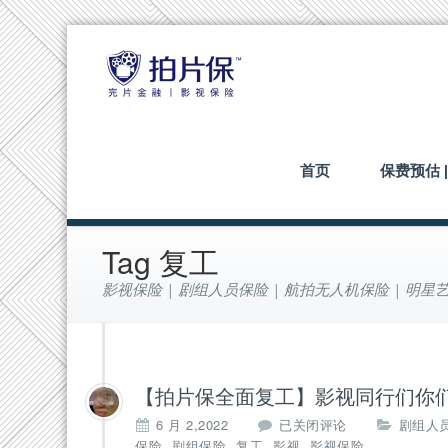
首页
保费预估 
Tag 复工
影视保险 | 剧组人员保险 | 航拍无人机保险 | 明星艺
【拍片保全面复工】影视同行们你
【拍
6 月 2,2022
已关闭评论
剧组人
片
,
,
,
,
保险
剧组保险
复工
影视
影视保险