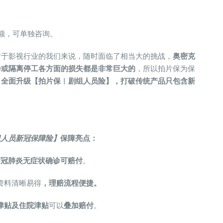
额，可单独咨询。
对于影视行业的我们来说，随时面临了相当大的挑战，
奥密克
诊或隔离停工各方面的损失都是非常巨大的
，所以拍片保为保
，
全面升级
【拍片保︱剧组人员险】，打破传统产品只包含新
。
组人员新冠保障险】
保障亮点：
新冠肺炎
无症状确诊可赔付
。
资料清晰易得
，
理赔流程便捷。
津贴及住院津贴
可以
叠加赔付
。