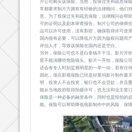
片公司购买该保险。当然，投保过失和疏忽保
常都要求制片方拥有有经验的法律顾问，他们
意。为了投保过失和疏忽保险，法律顾问会帮
可的证明以及剧本审查报告。制片公司的律师
品可以许可使用，没有剽窃，确保取得许可使
国内很有必要，可以降低片方因为版权问题而
评估人才，导致该保险在国内还是空白。
另外，保险公司也不是白拿钱不干活。影片开
星不能演哪些危险镜头。影片一开拍，保险公
还会有专人时刻监视明星的一举一动，若有任
因此，现在影视保险已经是好莱坞影片制作最
明，投资人不会投资，银行也不会贷款，并且
能从当地政府取得拍摄许可，也无法和业主签
保险是一种必备的融资条件，同时也是投拍的
能。保险可以帮助降低电影制作中的风险，保