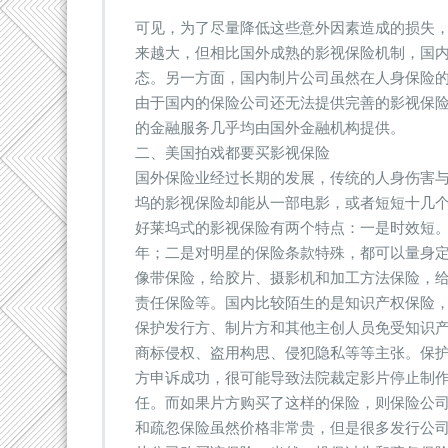
可见，为了尽量降低这些意外因素造成的损失
来越大，但相比国外成熟的影视保险机制，国
态。另一方面，国内制片公司虽然在人身保险
由于国内的保险公司还无法提供完善的影视保
的金融服务几乎均由国外金融机构提供。
二、美国拍戏都要买影视保险
国外保险业经过长期的发展，传统的人身伤害
坞的影视保险却能从一部电影，或者短短十几
好莱坞式的影视保险有两个特点：一是时效短
年；二是对明星的保险条款特殊，都可以量身
像带保险，给胶片、摄影机和加工方法保险，
责任保险等。国内比较陌生的是知识产权保险
保护发行方、制片方和其他主创人员免受知识
商标侵权、盗用构思、侵犯隐私等等主张。保
方申诉成功，很可能导致法院裁定影片停止制
任。而如果片方购买了这样的保险，则保险公
和疏忽保险虽然价格非常贵，但是很多发行公