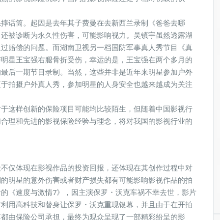
怒摔话筒。起因是去年其子费曼在去新西兰录制《爸爸去哪
，还被诊断为永久性伤害，可能影响视力。吴镇宇虽然透露湖
通过赔偿的问题。而湖南卫视另一档国防军事真人秀节目《真
与明星王宝强右腿骨折受伤，幸运的是，王宝强在两个多月的
的最后一期节目录制。当然，这些并非是近年来明星参加户外
衷于拍摄户外真人秀，参加明星的人身安全也越来越成为关注
对于这样创新的保险项目可能均比较陌生，但随着中国影视行
们合理和先进的影视保险经验与理念，将对我国的影视行业的
险不仅体现在影视作品的投资回报，还体现在其创作过程中对
到的明星的意外伤害或者财产损失都有可能影响影视作品的拍
的《速度与激情7》，因主演保罗・沃克车祸不幸去世，影片
方利用高科技和替身让保罗・沃克重现银幕，并且由于在开拍
算都由保险公司承担，最终为观众呈现了一部精彩纷呈的影