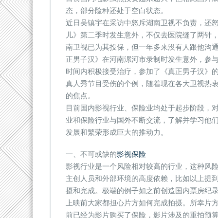
态，部分险种还处于空白状态。
近日吴镇宇在采访中怒斥湖南卫视不负责，还
儿》第二季时发生意外，不仅去医院缝了两针
南卫视已为其投保，但一年多来没有人跟他沟
正男子汉》在河南漯河市录制时发生意外，参
时间内积极接受治疗，参加了《真正男子汉》
真人秀节目受伤的个例，随着现在各大卫视热
的焦点。
目前国内影视行业、保险业均处于起步阶段，
业和保险行业与国外不断交流，了解并学习他
发展和繁荣形成巨大的推动力。
一、不可或缺的
影视保险
影视行业是一个风险相对较高的行业，这种风
主创人员和外部环境的高度依赖，比如以上提
摄和完成。极端的例子如之前创造国内票房纪录
上映前大家都担心片方如何完成拍摄。所幸片
前已经为影片购买了保险，影片涉及的重拍预