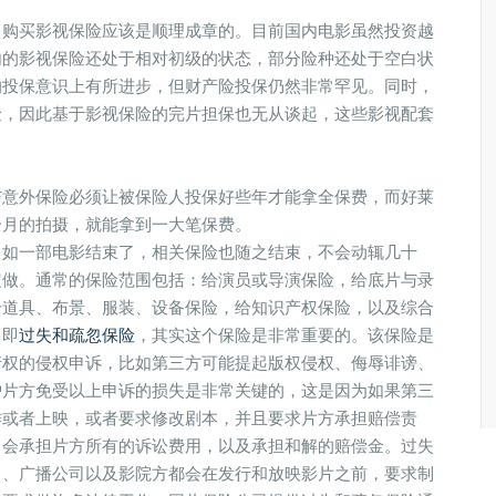
，购买影视保险应该是顺理成章的。目前国内电影虽然投资越
内的影视保险还处于相对初级的状态，部分险种还处于空白状
的投保意识上有所进步，但财产险投保仍然非常罕见。同时，
险，因此基于影视保险的完片担保也无从谈起，这些影视配套
与意外保险必须让被保险人投保好些年才能拿全保费，而好莱
个月的拍摄，就能拿到一大笔保费。
。如一部电影结束了，相关保险也随之结束，不会动辄几十
定做。通常的保险范围包括：给演员或导演保险，给底片与录
给道具、布景、服装、设备保险，给知识产权保险，以及综合
，即
过失和疏忽保险
，其实这个保险是非常重要的。该保险是
产权的侵权申诉，比如第三方可能提起版权侵权、侮辱诽谤、
护片方免受以上申诉的损失是非常关键的，这是因为如果第三
作或者上映，或者要求修改剧本，并且要求片方承担赔偿责
司会承担片方所有的诉讼费用，以及承担和解的赔偿金。过失
司、广播公司以及影院方都会在发行和放映影片之前，要求制