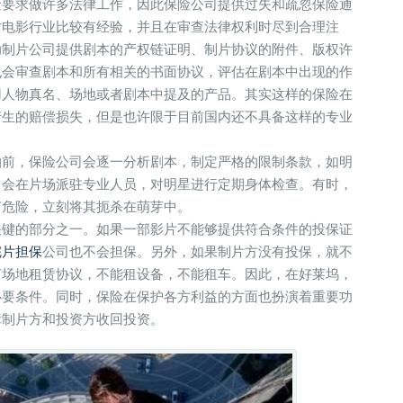
险要求做许多法律工作，因此保险公司提供过失和疏忽保险通
对电影行业比较有经验，并且在审查法律权利时尽到合理注
助制片公司提供剧本的产权链证明、制片协议的附件、版权许
也会审查剧本和所有相关的书面协议，评估在剧本中出现的作
用人物真名、场地或者剧本中提及的产品。其实这样的保险在
产生的赔偿损失，但是也许限于目前国内还不具备这样的专业
拍前，保险公司会逐一分析剧本，制定严格的限制条款，如明
司会在片场派驻专业人员，对明星进行定期身体检查。有时，
何危险，立刻将其扼杀在萌芽中。
关键的部分之一。如果一部影片不能够提供符合条件的投保证
完片担保
公司也不会担保。另外，如果制片方没有投保，就不
订场地租赁协议，不能租设备，不能租车。因此，在好莱坞，
必要条件。同时，保险在保护各方利益的方面也扮演着重要功
障制片方和投资方收回投资。