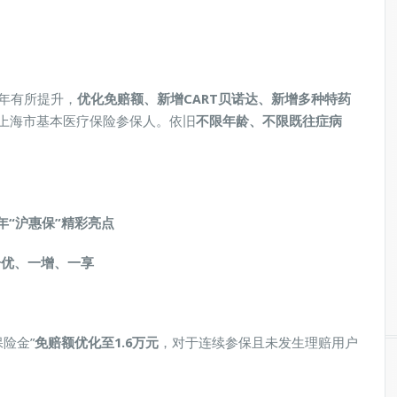
年有所提升，
优化免赔额、
新增
CART贝诺达
、新增多种特药
上海市基本医疗保险参保人。依旧
不限年龄、不限既往症病
3年“沪惠保”精彩亮点
一优、一增、一享
保险金”
免赔额优化至1.6万元
，对于连续参保且未发生理赔用户
。