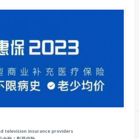
nd television insurance providers