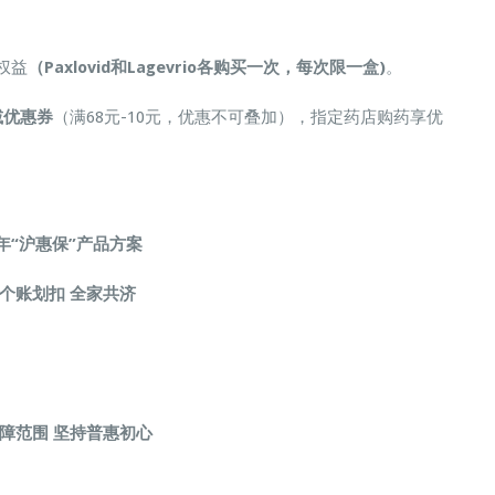
权益
（Paxlovid和Lagevrio各购买一次，每次限一盒)
。
减优惠券
（满68元-10元，优惠不可叠加），指定药店购药享优
3年“沪惠保”产品方案
个账划扣
全家共济
保障范围
坚持普惠初心