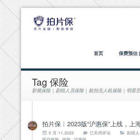
首页
保费预估 
Tag 保险
影视保险 | 剧组人员保险 | 航拍无人机保险 | 明星艺
拍片保︱2023版“沪惠保”上线，
拍
5 月 11,2023
已关闭评论
剧组人
片
,
,
医疗保险
保险
沪惠保