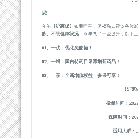
完
这
款
免
费
今年
【沪惠保】
如期而至，保叔强烈建议各位
的
医
龄、不限健康状况
，今年做了一些提升，以下
疗
保
0
1、
一优：优化免赔额！
险！
0
2、
一增：国内特药目录再增新药品！
0
3、
一享：全新增值权益，参保可享！
【沪惠
投保时间：2023
保障时间：202
适用人群：