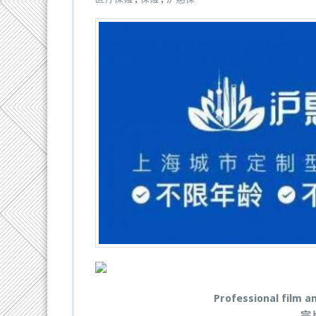
保
︱
2
0
2
3
版
“沪
惠
保”
上
线，
上
海
影
视
人
赶
紧
配
置
Professional film a
上