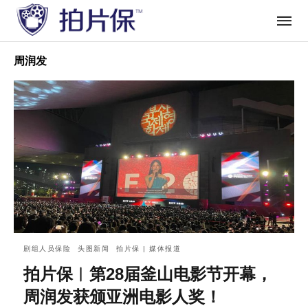
周润发
剧组人员保险
头图新闻
拍片保 | 媒体报道
拍片保︱第28届釜山电影节开幕，
周润发获颁亚洲电影人奖！