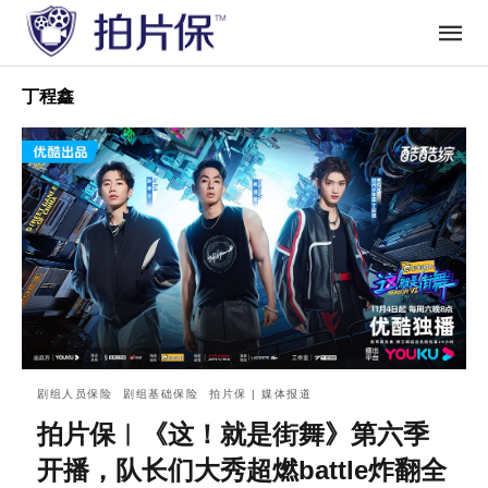
丁程鑫
剧组人员保险
剧组基础保险
拍片保 | 媒体报道
拍片保︱《这！就是街舞》第六季
开播，队长们大秀超燃battle炸翻全