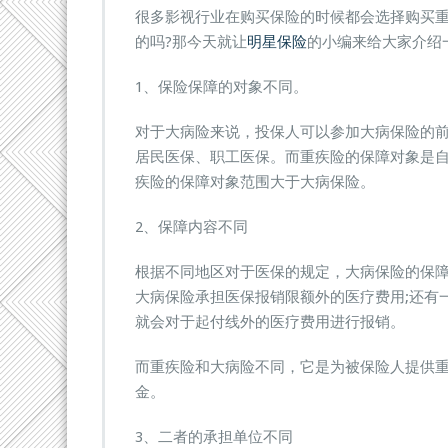
病
很多影视行业在购买保险的时候都会选择购买
与
的吗?那今天就让
明星保险
的小编来给大家介绍
大
病
1、保险保障的对象不同。
险
的
对于大病险来说，投保人可以参加大病保险的
区
别
居民医保、职工医保。而重疾险的保障对象是
在
疾险的保障对象范围大于大病保险。
哪
里?
2、保障内容不同
根据不同地区对于医保的规定，大病保险的保
大病保险承担医保报销限额外的医疗费用;还有
就会对于起付线外的医疗费用进行报销。
而重疾险和大病险不同，它是为被保险人提供
金。
3、二者的承担单位不同