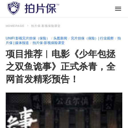
HOMEPAGE
拍片保-影视保险课堂
UNIFI 影视完片担保（保险）
头图新闻
完片担保（保险）| 行业观察
拍
片保 | 媒体报道
拍片保-影视保险课堂
项目推荐︱电影《少年包拯
之双鱼诡事》正式杀青，全
网首发精彩预告！