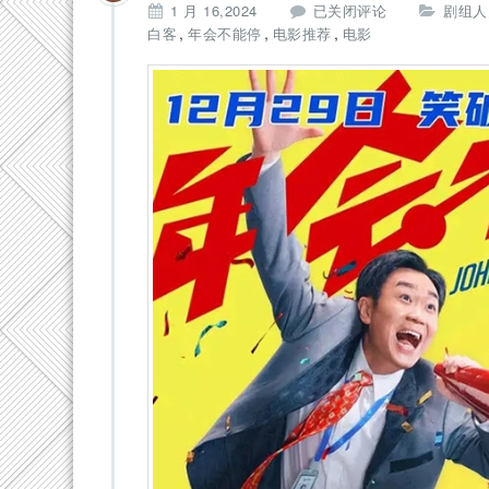
拍
1 月 16,2024
已关闭评论
剧组人
片
,
,
,
白客
年会不能停
电影推荐
电影
保
︱
《年
会
不
能
停！》
热
映，
爆
笑
扎
心
属
于
打
工
人
的
爽