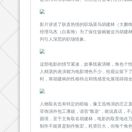
影片讲述了耿直热情的职场菜鸟胡建林（大鹏
经理马杰（白客饰）为了保住饭碗被迫为胡建
列引人深思的职场怪象。
这部电影的情节紧凑，故事线索清晰，角色个
人精湛的表演都为电影增色不少，给观众留下
时，将胡建林的性格特点和情感变化展现得很
人物取名也有特定的暗喻，像王迅饰演的庄正直
菲饰演外包工潘妮，谐音“叛逆”，敢说真话，
困境，至于主角取名胡建林，电影的取景地在
制作不能算是制作恢宏，耗资巨大，但每个角色