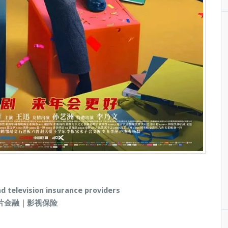
nd television insurance providers
片金融｜影视保险