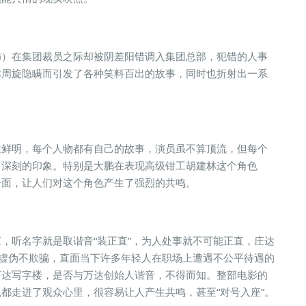
饰）在集团裁员之际却被阴差阳错调入集团总部，犯错的人事
林周旋隐瞒而引发了各种笑料百出的故事，同时也折射出一系
性鲜明，每个人物都有自己的故事，演员虽不算顶流，但每个
了深刻的印象。特别是大鹏在表现高级钳工胡建林这个角色
全面，让人们对这个角色产生了强烈的共鸣。
，听名字就是取谐音“装正直”，为人处事就不可能正直，庄达
不虚伪不欺骗，直面当下许多年轻人在职场上遭遇不公平待遇的
万达写字楼，是否与万达创始人谐音，不得而知。整部电影的
都走进了观众心里，很容易让人产生共鸣，甚至“对号入座”。