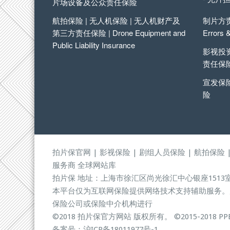
片场设备及公众责任保险
航拍保险 | 无人机保险 | 无人机财产及
制片方责
第三方责任保险 | Drone Equipment and
Errors 
Public Liability Insurance
影视投资
责任保
宣发保险
险
拍片保官网 | 影视保险 | 剧组人员保险 | 航拍保险 
服务商
全球网站库
拍片保 地址：上海市徐汇区尚光徐汇中心银座1513
本平台仅为互联网保险提供网络技术支持辅助服务。
保险公司或保险中介机构进行
©2018 拍片保官方网站 版权所有。
©2015-2018 PPBA
备案号：沪ICP备18011977号-1