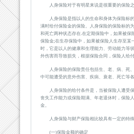
是
人身保险对于有明星来说是很重要的保险之
人
身
人身保险是指以人的生命和身体为保险标的
保
满时给付保险金的保险。人身保险的保险标的
险?
和死亡两种状态存在.在定期保险中，如果被保
与
财
保险金;在生存保险中，如果被保险人生存至某
产
时，它是以人的健康和生理能力、劳动能力等
保
外伤害而导致损失，根据保险合同，保险人给
险
的
人身保险的保险责任包括生、老、病、死、
区
别
中可能遭受的意外伤害、疾病、衰老、死亡等
人身保险的给付条件是，当被保险人遭受保
丧失工作能力或保险期满、年老退休时，保险
金。
人身保险与财产保险相比较具有一定的特殊
(一)保险金额的确定