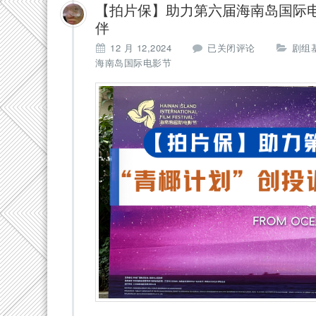
【拍片保】助力第六届海南岛国际电
伴
【拍
12 月 12,2024
已关闭评论
剧组
片
海南岛国际电影节
保】
助
力
第
六
届
海
南
岛
国
际
电
影
节：
“青
椰
计
划”