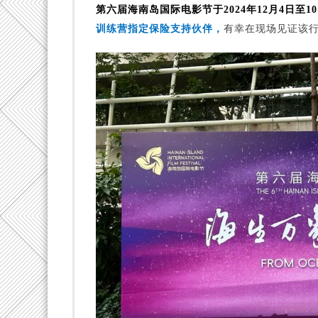
第六届海南岛国际电影节于2024年12月4日至
创
投
训练营指定保险支持伙伴，
有幸在现场见证该
训
练
营
指
定
保
险
支
持
伙
伴