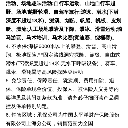
活动、场地趣味活动
;
自行车运动、山地自行车越
野、场地
/
越野轮滑、自驾车旅行
;
游泳、潜水
(
下潜
深度不超过
18
米
)
、溯溪、划船、帆船、帆板、皮划
艇、漂流
;
人工场地攀岩及下降、攀冰、滑雪运动
;
骑
马游玩、马术培训、马术比赛
(
竞速赛、绕桶赛
)
。
不承保:海拔6000米以上的攀登、滑雪、高山滑
翔、极地探险,非固定路线洞穴探险、蹦极、自由式
潜水(下潜深度超过18米,无水下呼吸设备) 、赛车、
跳伞、滑翔翼等高风险探险类活动
免除责任、保障责任、犹豫期、费用扣除、退
保、保险单现金价值、投保人、被保险人义务等内
容详见及其附加条款为准，请务必仔细阅读产品调
控及保单特别约定。
销售区域：承保公司为中国太平洋财产保险股份
有限公司上海分公司，销售范围为全国